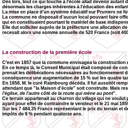
Dès lors, tout ce qui touche à l'école allait devenir aut
désormais les charges inhérentes à l'éducation des enfant
La mise en place d'un système éducatif sur Pruniers ne fut
La commune ne disposait d'aucun local pouvant faire office
qui en constituaient pourtant le matériel de base indispensa
Elle dut solliciter auprès de la préfecture une allocation d
recevait alors une somme annuelle de 520 Francs (soit 400
La construction de la première école
C'est en 1857 que la commune envisagea la construction d
En ce temps là, le Conseil Municipal était composé de co
prenait les délibérations nécessaires au fonctionnement d
conséquence une augmentation de 15 % sur les quatre tax
En 1858, M. le curé Raimbourg décéda. Il fut aussitôt rem
attendant que "la Maison d'école" soit construite. Mais resta
l'église, de l'autre côté de la route qui mène au pont
".
Ce terrain appartenait au charron du village qui ne voulut
ayant pour effet de contraindre le vendeur et le 21 mai 1
Sur les 7 484,35 Francs représentant le prix du terrain et d
impôts de 9 % pendant quatorze ans.