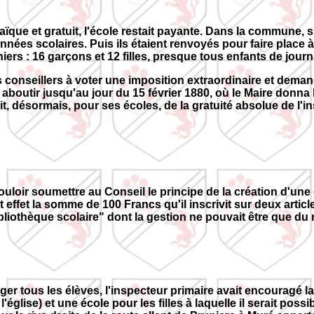
 laïque et gratuit, l'école restait payante. Dans la commune, s
ées scolaires. Puis ils étaient renvoyés pour faire place à
iers : 16 garçons et 12 filles, presque tous enfants de journa
es conseillers à voter une imposition extraordinaire et dema
outir jusqu'au jour du 15 février 1880, où le Maire donna le
 désormais, pour ses écoles, de la gratuité absolue de l'inst
n vouloir soumettre au Conseil le principe de la création d'un
t effet la somme de 100 Francs qu'il inscrivit sur deux articl
bibliothèque scolaire" dont la gestion ne pouvait être que d
ger tous les élèves, l'inspecteur primaire avait encouragé 
l'église) et une école pour les filles à laquelle il serait pos