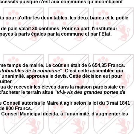
x successifs puisque c'est aux communes qu'incombaient
pour s'offrir les deux tables, les deux bancs et le poële
de pain valait 30 centimes. Pour sa part, l'instituteur
ayés à parts égales par la commune et par l'Etat.
 temps de mairie. Le coût en était de 6 654,35 Francs.
ntribuables de la commune
". C'est cette assemblée qui
'unanimité, approuva le devis. Cette décision eut pour
itter.
ua de recevoir les élèves dans la maison paroissiale en
'acheter le terrain situé "
vi-à-vis des grandes portes de
e Conseil autorisa le Maire à agir selon la loi du 3 mai 1841
 de 800 Francs.
le Conseil Municipal décida, à l'unanimité, d'augmenter les