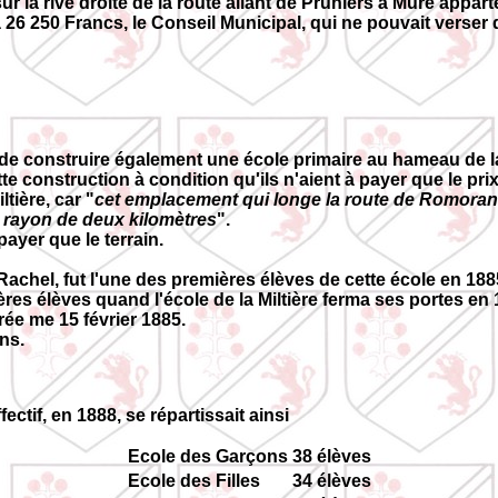
ur la rive droite de la route allant de Pruniers à Muré appar
à 26 250 Francs, le Conseil Municipal, qui ne pouvait verse
 construire également une école primaire au hameau de la Ja
 construction à condition qu'ils n'aient à payer que le prix 
tière, car "
cet emplacement qui longe la route de Romoranti
n rayon de deux kilomètres
".
payer que le terrain.
chel, fut l'une des premières élèves de cette école en 188
ières élèves quand l'école de la Miltière ferma ses portes en 
rée me 15 février 1885.
ons.
ectif, en 1888, se répartissait ainsi
Ecole des Garçons
38 élèves
Ecole des Filles
34 élèves