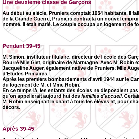
Une deuxième classe de Garçons
Au début su siècle, Pruniers comptait 1054 habitants. Il fa
de la Grande Guerre, Pruniers contracta un nouvel emprunt
nommé. Il était marié. Le couple occupa un logement de fon
Pendant 39-45
M. Simon, instituteur titulaire, directeur de l'école des G
Bourré Mlle Giet, originaire de Marmagne. Avec M. Robin ex
Jacqueline Auger, également native de Pruniers. Mlle Auger
d'Etudes Primaires.
Après les premiers bombardements d'avril 1944 sur le Cam
du logement de M. et Mme Robin.
En ce temps-là, les enfants des écoles ne disposaient pas e
qu'on appellerait aujourd'hui des
familles d'accueil
. Certa
M. Robin enseignait le chant à tous les élèves et, pour cha
décors.
Après 39-45