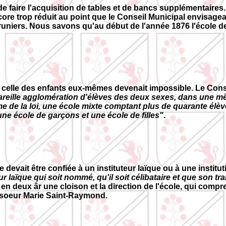
 de faire l'acquisition de tables et de bancs supplémentaires.
ore trop réduit au point que le Conseil Municipal envisagea
niers. Nous savons qu'au début de l'année 1876 l'école de 
 que celle des enfants eux-mêmes devenait impossible. Le Con
areille agglomération d'élèves des deux sexes, dans une mê
me de la loi, une école mixte comptant plus de quarante él
une école de garçons et une école de filles"
.
e devait être confiée à un instituteur laïque ou à une institut
eur laïque qui soit nommé, qu'il soit célibataire et que son t
 en deux âr une cloison et la direction de l'école, qui comp
 de soeur Marie Saint-Raymond.