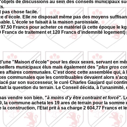
ant d'objets de discussions au sein des conseils municipau
s.
 pas chose facile.
 d'école. Elle ne disposait même pas des moyens suffisants 
ble. L'école se faisait à la maison paroissiale.
e 97,50 Francs pour acheter ce matériel (à cette époque le kg 
 Francs de traitement et 120 Francs d'indemnité logement) p
'une "Maison d'école" pour les deux sexes, servant en même
nseillers municipaux élus mais également des "
plus gros co
es affaires communales. C'est donc cette assemblée qui, à l
es communales que les contribuables devaient alors s'acqu
placé par son successeur, le curé Charles Gaujard qui contin
it la question du terrain. Le Conseil décida, à l'unanimité, d
 pas vendre son bien, "
à moins d'y être contraint et forcé
". L
859, la commune acheta les 19 ares de terrain pour la somme
e la construction, l'Etat prit à sa charge 2 604,77 Francs et 