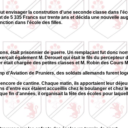
llut envisager la constrution d'une seconde classe dans l'éco
 de 5 335 Francs sur trente ans et décida une nouvelle aug
ction dans l'école des filles.
arçons, était prisonnier de guerre. Un remplaçant fut donc n
erçait également M. Derouet qui était le fils du percepteur 
 était chargée des petites classes et M. Robin des Cours Mo
p d'Aviation de Pruniers, des soldats allemands furent log
ncore de cantine. Chaque matin, ils apportaient leur déjeuner
ins d'entre eux étaient accueillis chez le boulanger et chez l
que fin d'années, il organisait la fête des écoles pour laque