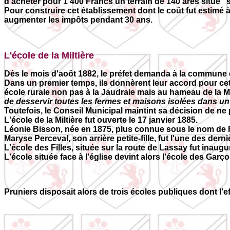
d'acheter pour 1 400 Francs un terrain de 140 ares situé "s
Pour construire cet établissement dont le coût fut estimé 
augmenter les impôts pendant 30 ans.
L'école de la Miltière
Dès le mois d'aoôt 1882, le préfet demanda à la commune de
Dans un premier temps, ils donnèrent leur accord pour cette
école rurale non pas à la Jaudraie mais au hameau de la Mil
de desservir toutes les fermes et maisons isolées dans u
Toutefois, le Conseil Municipal maintint sa décision de ne 
L'école de la Miltière fut ouverte le 17 janvier 1885.
Léonie Bisson, née en 1875, plus connue sous le nom de Ra
Maryse Perceval, son arrière petite-fille, fut l'une des dern
L'école des Filles, située sur la route de Lassay fut inaugu
L'école située face à l'église devint alors l'école des Garç
Pruniers disposait alors de trois écoles publiques dont l'eff