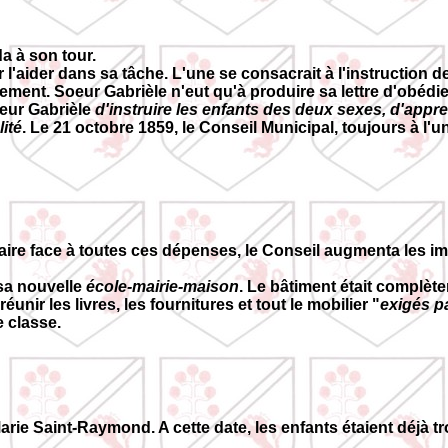
a à son tour.
 l'aider dans sa tâche. L'une se consacrait à l'instruction des
ent. Soeur Gabrièle n'eut qu'à produire sa lettre d'obédien
oeur Gabrièle
d'instruire les enfants des deux sexes, d'appren
lité
. Le 21 octobre 1859, le Conseil Municipal, toujours à l'u
e face à toutes ces dépenses, le Conseil augmenta les impôt
 sa nouvelle
école-mairie-maison
. Le bâtiment était complè
éunir les livres, les fournitures et tout le mobilier "
exigés pa
e classe.
 Marie Saint-Raymond. A cette date, les enfants étaient déjà 