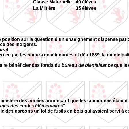
Classe Maternelle
40 élèves
La Miltière
35 élèves
e position sur la question d'un enseignement dispensé par d
ice des indigents.
toral
.
créee par les soeurs enseignantes et dès 1889, la municipal
faire bénéficier des fonds du
bureau de bienfaisance
que les
 ministère des armées annonçant que les communes étaient c
ammes des écoles élémentaires
".
e des garçons un lot de fusils en bois qui avaient servi à ce