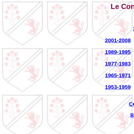
Le Con
2001-2008
1989-1995
1977-1983
1965-1971
1953-1959
C
R